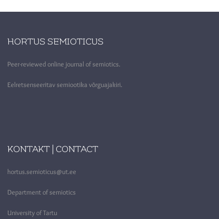
HORTUS SEMIOTICUS
Peer-reviewed online journal of semiotics.
Eelretsenseeritav semiootika võrguajakiri.
KONTAKT | CONTACT
hortus.semioticus@ut.ee
Department of semiotics
University of Tartu