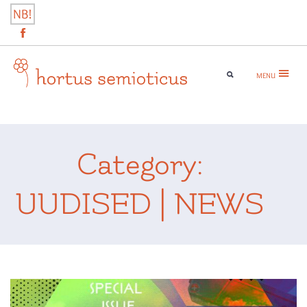
Skip
NB!
to
content
MENU
hortus semioticus
Category:
UUDISED | NEWS