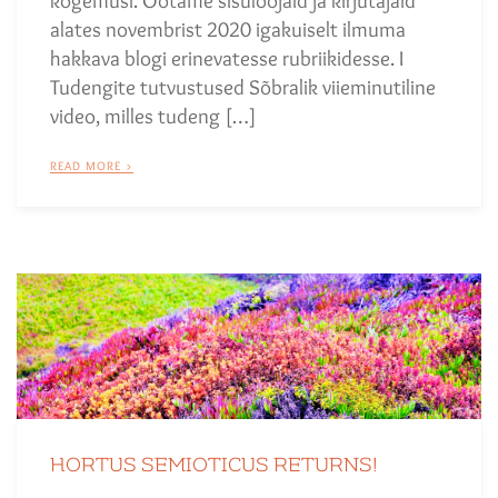
kogemusi. Ootame sisuloojaid ja kirjutajaid
alates novembrist 2020 igakuiselt ilmuma
hakkava blogi erinevatesse rubriikidesse. I
Tudengite tutvustused Sõbralik viieminutiline
video, milles tudeng […]
READ MORE >
HORTUS SEMIOTICUS RETURNS!