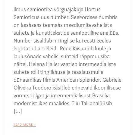
Ilmus semiootika võrguajakirja Hortus
Semioticus uus number. Seekordses numbris
on keskseks teemaks meediumitevaheliste
suhete ja kunstitekstide semiootiline analüüs.
Number sisaldab nii inglise kui eesti keeles
kirjutatud artikleid. Rene Kiis uurib luule ja
laulusõnade vahelisi suhteid räppmuusika
näitel. Helena Haller vaatleb intermeedialiste
suhete rolli tinglikkuse ja reaalsusmulje
dünaamikas filmis American Splendor. Gabriele
Oliveira Teodoro käsitleb erinevaid ikoonilisuse
vorme, tõlget ja intermeedialisust Brasiilia
modernistlikes maalides. Tiiu Tali analüüsib
[…]
READ MORE >