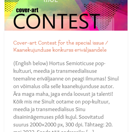
Cover-art Contest for the special issue /
Kaanekujunduse konkurss eriväljaandele
(English below) Hortus Semioticuse pop-
kultuuri, meedia ja transmeedialisuse
teemaline eriväljaanne on peagi ilmumas! Sinul
on võimalus olla selle kaanekujunduse autor.
Ära maga maha, jaga enda loovust ja talenti!
Kõik mis me Sinult ootame on pop-kultuur,
meedia ja transmeedialisus Sinu
disaininägemuses pildi kujul. Soovitatud
suurus 2000×2000 px, 300 dpi. Tähtaeg: 20.