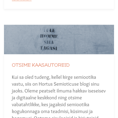
OTSIME KAASAUTOREID
Kui sa oled tudeng, kellel kirge semiootika
vastu, siis on Hortus Semioticuse blogi sinu
jaoks. Oleme peatselt ilmuma hakkav iseseisev
ja digitaalne keskkond ning otsime
vabatahtlikke, kes jagaksid semiootika
kogukonnaga oma teadmisi, küsimusi ja