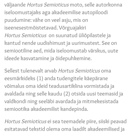
väljaande
Hortus Semioticus
moto, selle autorkonna
iseloomustajaks aga akadeemilise autopiloodi
puudumine: vähe on veel asju, mis on
iseenesestmõistetavad. Võrguajakiri
Hortus Semioticus
on suunatud üliõpilastele ja
kantud nende uudishimust ja uurimustest. See on
semiootiline aed, mida iseloomustab värskus, uute
ideede kasvatamine ja õidepuhkemine.
Sellest tulenevalt arvab
Hortus
Semioticus
oma
eesmärkideks (1) anda tudengitele käepärane
võimalus oma ideid teadusartiklina vormistada ja
avaldada ning selle kaudu (2) otsida uusi teemasid ja
valdkondi ning seeläbi avardada ja mitmekesistada
semiootika akadeemilist kandepinda.
Hortus Semioticus
ei sea teemadele piire, siiski peavad
esitatavad tekstid olema oma laadilt akadeemilised ja