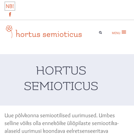
Skip
NB!
to
content
MENU
hortus semioticus
HORTUS
SEMIOTICUS
Uue põlvkonna semiootilised uurimused. Umbes
selline võiks olla ennekõike üliõpilaste semiootika-
alaseid uurimusi koondava eelretsenseeritava