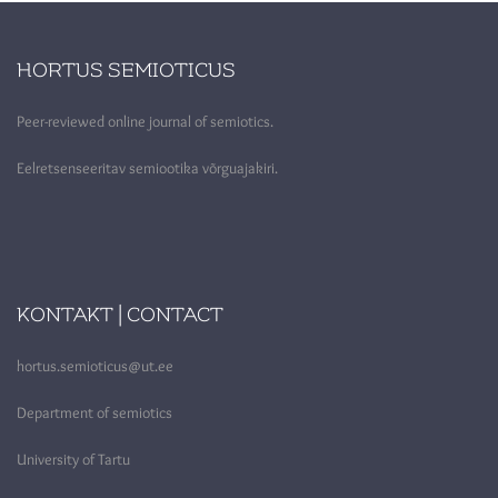
HORTUS SEMIOTICUS
Peer-reviewed online journal of semiotics.
Eelretsenseeritav semiootika võrguajakiri.
KONTAKT | CONTACT
hortus.semioticus@ut.ee
Department of semiotics
University of Tartu